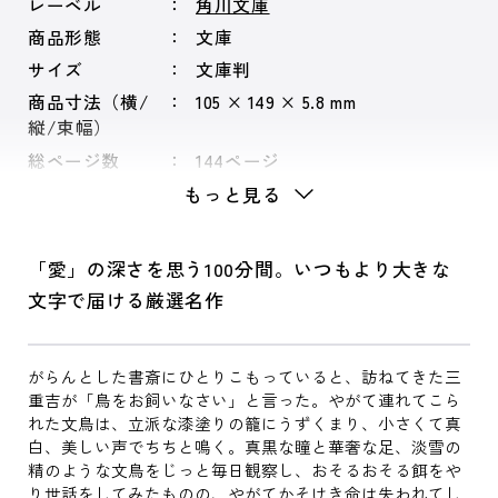
レーベル
角川文庫
商品形態
文庫
サイズ
文庫判
商品寸法（横/
105 × 149 × 5.8 mm
縦/束幅）
総ページ数
144ページ
もっと見る
「愛」の深さを思う100分間。いつもより大きな
文字で届ける厳選名作
がらんとした書斎にひとりこもっていると、訪ねてきた三
重吉が「鳥をお飼いなさい」と言った。やがて連れてこら
れた文鳥は、立派な漆塗りの籠にうずくまり、小さくて真
白、美しい声でちちと鳴く。真黒な瞳と華奢な足、淡雪の
精のような文鳥をじっと毎日観察し、おそるおそる餌をや
り世話をしてみたものの、やがてかそけき命は失われてし