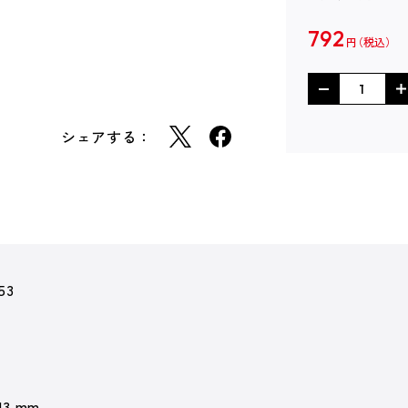
792
円
シェアする：
53
 13 mm