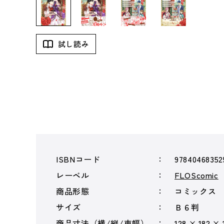
試し読み
ISBNコード
97840468352
レーベル
FLOScomic
商品形態
コミックス
サイズ
Ｂ６判
商品寸法（横/縦/束幅）
128 × 182 ×