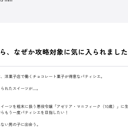
ら、なぜか攻略対象に気に入られました
は、洋菓子店で働くチョコレート菓子が得意なパティシエ。
てられたスイーツが…。
イーツを粗末に扱う悪役令嬢「アゼリア・マニフィーク（10歳）」に
がらもう一度パティシエを目指したい！
べない男の子に出会う。