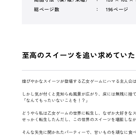
総ページ数
196ページ
至高のスイーツを追い求めていた
煌びやかなスイーツが登場する乙女ゲームにハマる主人公
しかし気が付くと見知らぬ風景が広がり、床には無残に捨
「なんてもったいないことを！？」
どうやら私は乙女ゲームの世界に転生し、なぜか大好きなス
せっかく転生したんだし、この世界のスイーツを堪能しな
そんな矢先に開かれたパーティーで、甘いものを頑なに食