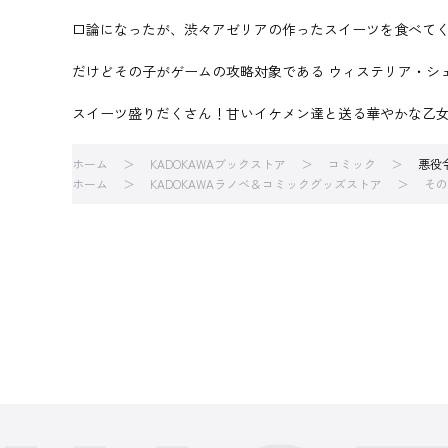
口論になったが、渋々アゼリアの作ったスイーツを食べて
だけどその子がゲームの攻略対象である ウィステリア・シ
スイーツ盛りだくさん！甘いイケメン達と送る華やかな乙
ホーム
KADOKAWAブックストア
コミック
悪役
ホーム
KADOKAWAラノベ＆コミックグッズストア
その