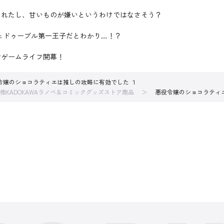
くれたし、甘いものが嫌いというわけではなさそう？
ェドゥーブル第一王子だとわかり…！？
女ゲームライフ開幕！
令嬢のショコラティエは推しの攻略に有効でした １
他KADOKAWAラノベ＆コミックグッズストア商品
悪役令嬢のショコラティ