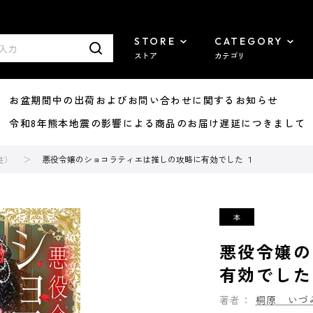
STORE
CATEGORY
ストア
カテゴリ
8/07 お盆期間中の出荷およびお問い合わせに関するお知らせ
7/29 令和8年熊本地震の影響による商品のお届け遅延につきまして
性）
悪役令嬢のショコラティエは推しの攻略に有効でした １
悪役令嬢の
有効でした
著者：
桐原 いづ