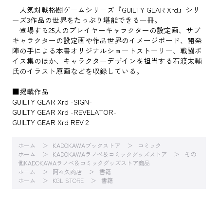
人気対戦格闘ゲームシリーズ『GUILTY GEAR Xrd』シリ
ーズ3作品の世界をたっぷり堪能できる一冊。
登場する25人のプレイヤーキャラクターの設定画、サブ
キャラクターの設定画や作品世界のイメージボード、開発
陣の手による本書オリジナルショートストーリー、戦闘ボ
イス集のほか、キャラクターデザインを担当する石渡太輔
氏のイラスト原画などを収録している。
■掲載作品
GUILTY GEAR Xrd -SIGN-
GUILTY GEAR Xrd -REVELATOR-
GUILTY GEAR Xrd REV 2
ホーム
KADOKAWAブックストア
コミック
ホーム
KADOKAWAラノベ＆コミックグッズストア
その
他KADOKAWAラノベ＆コミックグッズストア商品
ホーム
阿々久商店
書籍
ホーム
KGL STORE
書籍