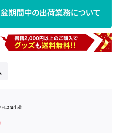
ら
翌日以降出荷