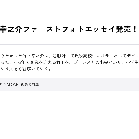
幸之介ファーストフォトエッセイ発売！
なりたかった竹下幸之介は、念願叶って現役高校生レスラーとしてデビ
た。2025年で30歳を迎える竹下を、プロレスとの出会いから、小学
という人物を紐解いていく。
介 ALONE -孤高の挑戦-