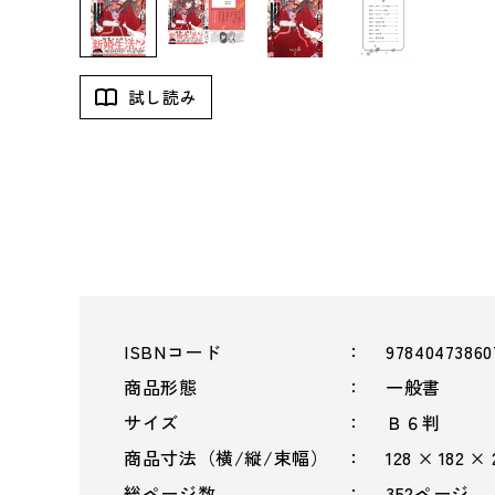
試し読み
ISBNコード
97840473860
商品形態
一般書
サイズ
Ｂ６判
商品寸法（横/縦/束幅）
128 × 182 ×
総ページ数
352ページ