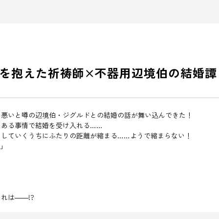
を抱えた祈祷師×不器用辺境伯の結婚譚
も悪いと噂の辺境伯・ジグルドとの結婚の話が舞い込んできた！
とある事情で結婚を受け入れる……
らしていくうちにふたりの距離が縮まる……ようで縮まらない！
？」
れは――!?