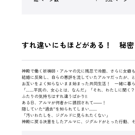
すれ違いにもほどがある！ 秘密
神殿で働く祈祷師・アルマの元に残忍で冷酷、さらに女癖
結婚に反発し、自らの悪評を流していたアルマだったが、
お互いをよく知らないまま始まった共同生活！ 一緒に暮
「……平民の、女心とは、なんだ」「それ、わたしに聞く
ふたりの気持ちはすれ違うばかり!!
ある日、アルマが何者かに誘拐されて――！
隠していた“過去”を知られてしまい……
「汚いわたしを、ジグルドに見られたくない」
神殿に戻る決意をしたアルマに、ジグルドがとった行動、そ