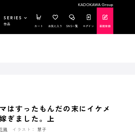
KADOKAWA Group
SERIES
作品
カート
お気に入り
SNS一覧
ログイン
新規登録
マはすったもんだの末にイケメ
嫁ぎました。上
花鶏
イラスト：
慧子