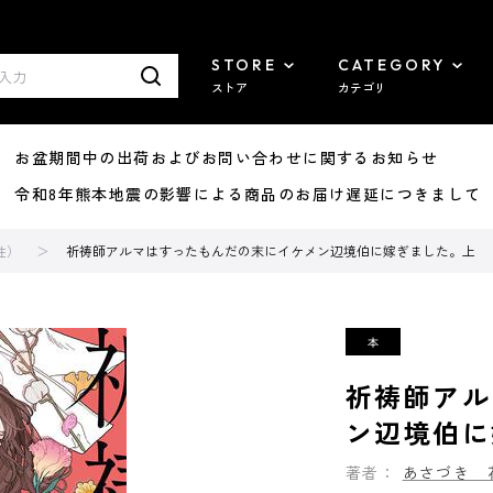
STORE
CATEGORY
ストア
カテゴリ
8/07 お盆期間中の出荷およびお問い合わせに関するお知らせ
7/29 令和8年熊本地震の影響による商品のお届け遅延につきまして
性）
祈祷師アルマはすったもんだの末にイケメン辺境伯に嫁ぎました。上
祈祷師アル
ン辺境伯に
著者：
あさづき 