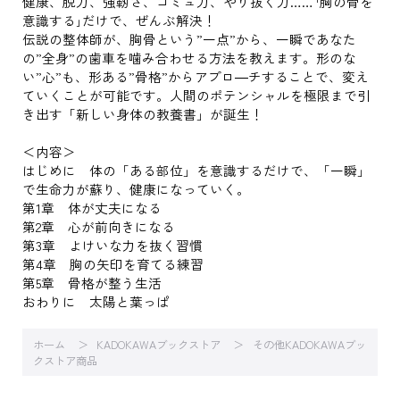
健康、脱力、強靭さ、コミュ力、やり抜く力……｢胸の骨を
意識する｣だけで、ぜんぶ解決！
伝説の整体師が、胸骨という”一点”から、一瞬であなた
の”全身”の歯車を噛み合わせる方法を教えます。形のな
い”心”も、形ある”骨格”からアプロ―チすることで、変え
ていくことが可能です。人間のポテンシャルを極限まで引
き出す「新しい身体の教養書」が誕生！
＜内容＞
はじめに 体の「ある部位」を意識するだけで、「一瞬」
で生命力が蘇り、健康になっていく。
第1章 体が丈夫になる
第2章 心が前向きになる
第3章 よけいな力を抜く習慣
第4章 胸の矢印を育てる練習
第5章 骨格が整う生活
おわりに 太陽と葉っぱ
ホーム
KADOKAWAブックストア
その他KADOKAWAブッ
クストア商品