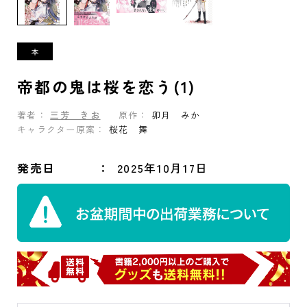
帝都の鬼は桜を恋う(1)
著者：
三芳 きお
原作：
卯月 みか
キャラクター原案：
桜花 舞
発売日
2025年10月17日