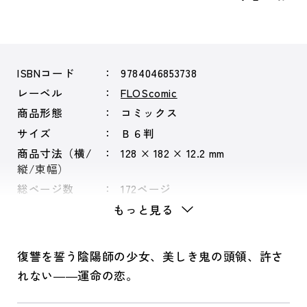
ISBNコード
9784046853738
レーベル
FLOScomic
商品形態
コミックス
サイズ
Ｂ６判
商品寸法（横/
128 × 182 × 12.2 mm
縦/束幅）
総ページ数
172ページ
もっと見る
復讐を誓う陰陽師の少女、美しき鬼の頭領、許さ
れない――運命の恋。