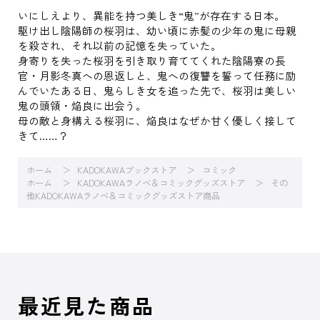
いにしえより、異能を持つ美しき“鬼”が存在する日本。
駆け出し陰陽師の桜羽は、幼い頃に赤髪の少年の鬼に母親
を殺され、それ以前の記憶を失っていた。
身寄りを失った桜羽を引き取り育ててくれた陰陽寮の長
官・月影冬真への恩返しと、鬼への復讐を誓って任務に励
んでいたある日、鬼らしき女を追った先で、桜羽は美しい
鬼の頭領・焔良に出会う。
母の敵と身構える桜羽に、焔良はなぜか甘く優しく接して
きて……？
ホーム
KADOKAWAブックストア
コミック
ホーム
KADOKAWAラノベ＆コミックグッズストア
その
他KADOKAWAラノベ＆コミックグッズストア商品
最近見た商品