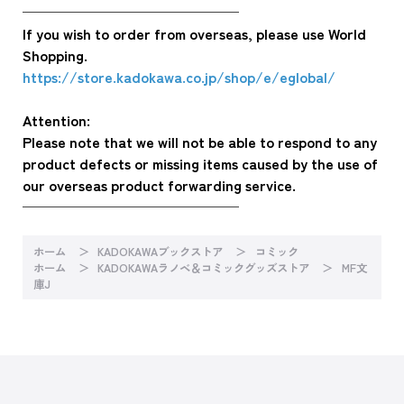
───────────────
If you wish to order from overseas, please use World
Shopping.
https://store.kadokawa.co.jp/shop/e/eglobal/
Attention:
Please note that we will not be able to respond to any
product defects or missing items caused by the use of
our overseas product forwarding service.
───────────────
ホーム
KADOKAWAブックストア
コミック
ホーム
KADOKAWAラノベ＆コミックグッズストア
MF文
庫J