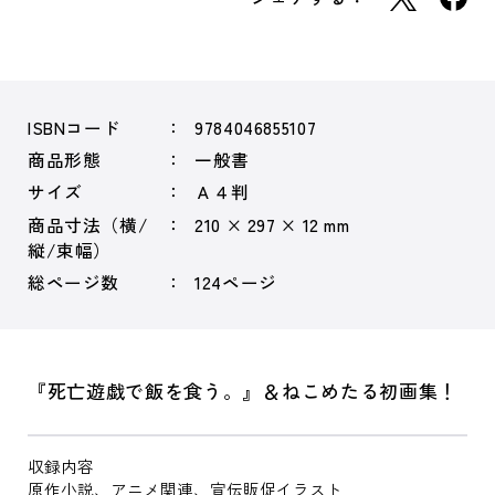
ISBNコード
9784046855107
商品形態
一般書
サイズ
Ａ４判
商品寸法（横/
210 × 297 × 12 mm
縦/束幅）
総ページ数
124ページ
『死亡遊戯で飯を食う。』＆ねこめたる初画集！
収録内容
原作小説、アニメ関連、宣伝販促イラスト