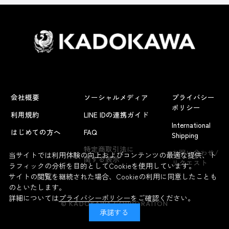
会社概要
ソーシャルメディア
プライバシー
ポリシー
利用規約
LINE IDの連携ガイド
International
はじめての方へ
FAQ
Shipping
よくあるお問い合わせ
特定商取引法に
お問い合わせ/
当サイトでは利用体験の向上およびコンテンツの最適な提供、ト
関する表示
リクエスト
ラフィックの分析を目的としてCookieを使用しています。
サイトの閲覧を継続された場合、Cookieの利用に同意したことも
のといたします。
詳細については
プライバシーポリシー
をご確認ください。
© KADOKAWA CORPORATION
承諾する