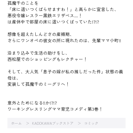
孤魔千のことを
「床に這いつくばらせますわ！」と高らかに宣言した、
悪役令嬢レスラー黒鉄エリザベス…！
は産休中で部屋の床に這いつくばっていた!?!?
想像を超えたしんどさの産褥期、
さらにワンオペの彼女の所に現れたのは、先輩ママ小町!!
泊まり込みで生活の助けをし、
西松屋でのショッピングもレクチャー！
そして、大人気「息子の嫁が私の推しだった件」状態の義
母は、
変装して孤魔千のミーグリへ！
意外とためになる!!か!?!?
ワーキングレスリングママ育児コメディ第3巻！
ホーム
KADOKAWAブックストア
コミック