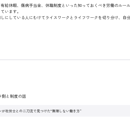
、有給休暇、傷病手当金、休職制度といった知っておくべき労働のルー
しています。
回しにしている人にむけてライスワークとライフワークを切り分け、自
ラ側と制度の話
ンが社労士との二刀流で見つけた“無理しない働き方”