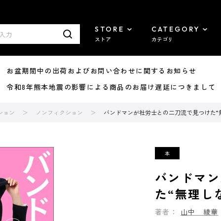
STORE
CATEGORY
ストア
カテゴリ
8/07 お盆期間中の出荷およびお問い合わせに関するお知らせ
7/29 令和8年熊本地震の影響による商品のお届け遅延につきまして
ション
ノンフィクション
バンドマンが社労士との二刀流で見つけた“
バンドマン
た“無理し
著者：
山中 綾華