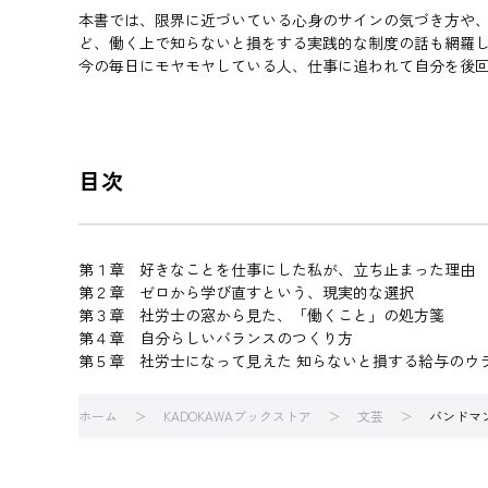
本書では、限界に近づいている心身のサインの気づき方や
ど、働く上で知らないと損をする実践的な制度の話も網羅
今の毎日にモヤモヤしている人、仕事に追われて自分を後
目次
第１章 好きなことを仕事にした私が、立ち止まった理由
第２章 ゼロから学び直すという、現実的な選択
第３章 社労士の窓から見た、「働くこと」の処方箋
第４章 自分らしいバランスのつくり方
第５章 社労士になって見えた 知らないと損する給与のウ
ホーム
KADOKAWAブックストア
文芸
バンドマ