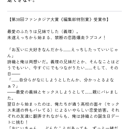
【第38回ファンタジア大賞《編集部特別賞》受賞作】
最愛のふたりは兄妹でした（義理）。
未遂えっちから始まる、禁断の恋路爆走ラブコメ！
「お互いに大好きなんだから……えっちしたっていいじゃ
ん」
詩織と俺は両想いだ。義理の兄妹だとか、そんなことはど
うでもいい、今すぐにでもつながりたい……そして、その
日――
「……自分らがなにしようとしたんか、分かっとるよな
ぁ？」
――最愛の義妹とセックスしようとして……親にバレまし
た。
翌日から始まったのは、俺たちが通う高校の面々（セック
ス未遂の件もバレてる）によるいやらしい恋愛妨害。それ
ぞれの友達に翻弄されながらも、俺は詩織との誕生日デー
トに挑む！
「おにいちゃん……どんなことがあっても、ずっと一緒だ