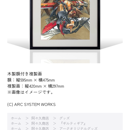
木製額付き複製画
額：縦595mm × 横475mm
複製画：縦420mm × 横297mm
※画像はイメージです。
(C) ARC SYSTEM WORKS
ホーム
阿々久商店
グッズ
ホーム
阿々久商店
『ギルティギア』
ホーム
阿々久商店
アークオリジナルグッズ