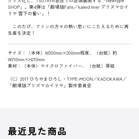
グッズ化し、TSUTAYA各店での店頭展開する「Newtype
SHOP」。第4弾は「劇場版Fate／kaleid liner プリズマ☆イ
リヤ 雪下の誓い」！
このたび、ファンの方々の熱い思いにこたえるために再
生産を決定！
サイズ：（本体）W200mm×200mm程度、（台紙）約
W210mm×H210mm
素材：（本体）マイクロファイバー、（台紙）厚紙
（C）2017 ひろやまひろし・TYPE-MOON／KADOKAWA／
「劇場版プリズマ☆イリヤ」製作委員会
最近見た商品