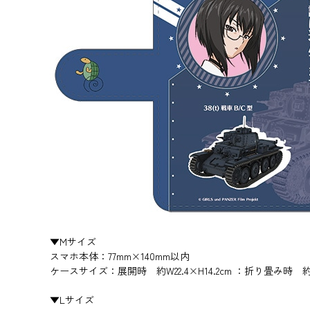
▼Mサイズ
スマホ本体：77mm×140mm以内
ケースサイズ：展開時 約W22.4×H14.2cm ：折り畳み時 約W8
▼Lサイズ