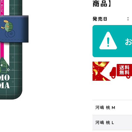
商品】
発売日
河嶋 桃 M
河嶋 桃 L