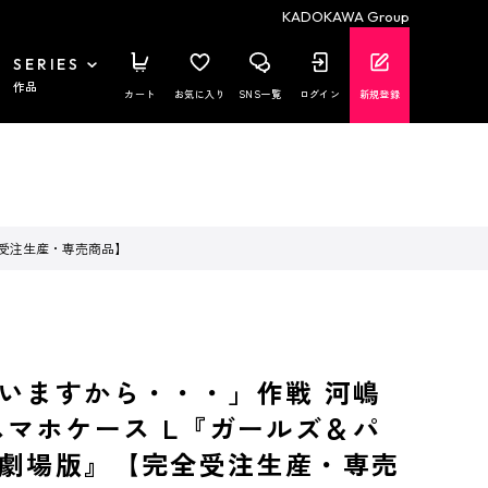
KADOKAWA Group
SERIES
作品
カート
お気に入り
SNS一覧
ログイン
新規登録
全受注生産・専売商品】
いますから・・・」作戦 河嶋
スマホケース L『ガールズ＆パ
劇場版』【完全受注生産・専売