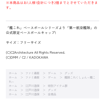
※本商品はお1人様1会計につき2個までとさせていただきま
す。
「艦これ」ベースボールシリーズより「第一航空艦隊」の
公式限定ベースボールキャップ!
サイズ：フリーサイズ
(C)C2Architecture All Rights Reserved.
(C)DMM / C2 / KADOKAWA
ホーム
ファミ通販
ゲーム
グッズ
ホーム
ファミ通販
ゲーム
艦隊これくしょん～艦こ
れ～
ホーム
江戸川酒保
特別アイテム群
ホーム
江戸川酒保
グッズ
ホーム
江戸川酒保
全商品