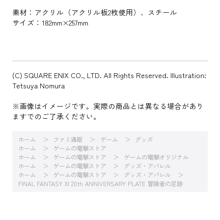
素材：アクリル（アクリル板2枚使用）、スチール
サイズ：182mm×257mm
(C) SQUARE ENIX CO., LTD. All Rights Reserved. Illustration:
Tetsuya Nomura
※画像はイメージです。実際の商品とは異なる場合があり
ますでのご了承ください。
ホーム
ファミ通販
ゲーム
グッズ
ホーム
ゲームの電撃ストア
ホーム
ゲームの電撃ストア
ゲームの電撃オリジナル
ホーム
ゲームの電撃ストア
グッズ・アパレル
ホーム
ゲームの電撃ストア
グッズ・アパレル
FINAL FANTASY XI 20th ANNIVERSARY PLATE 冒険者の足跡