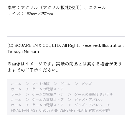
素材：アクリル（アクリル板2枚使用）、スチール
サイズ：182mm×257mm
(C) SQUARE ENIX CO., LTD. All Rights Reserved. Illustration:
Tetsuya Nomura
※画像はイメージです。実際の商品とは異なる場合があり
ますでのご了承ください。
ホーム
ファミ通販
ゲーム
グッズ
ホーム
ゲームの電撃ストア
ホーム
ゲームの電撃ストア
ゲームの電撃オリジナル
ホーム
ゲームの電撃ストア
グッズ・アパレル
ホーム
ゲームの電撃ストア
グッズ・アパレル
FINAL FANTASY XI 20th ANNIVERSARY PLATE 冒険者の足跡