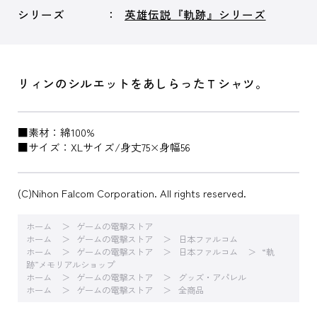
シリーズ
英雄伝説『軌跡』シリーズ
リィンのシルエットをあしらったＴシャツ。
■素材：綿100%
■サイズ：XLサイズ/身丈75×身幅56
(C)Nihon Falcom Corporation. All rights reserved.
ホーム
ゲームの電撃ストア
ホーム
ゲームの電撃ストア
日本ファルコム
ホーム
ゲームの電撃ストア
日本ファルコム
“軌
跡”メモリアルショップ
ホーム
ゲームの電撃ストア
グッズ・アパレル
ホーム
ゲームの電撃ストア
全商品