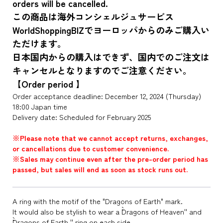
orders will be cancelled.
この商品は海外コンシェルジュサービス
WorldShoppingBIZでヨーロッパからのみご購入い
ただけます。
日本国内からの購入はできず、国内でのご注文は
キャンセルとなりますのでご注意ください。
【Order period 】
Order acceptance deadline: December 12, 2024 (Thursday)
18:00 Japan time
Delivery date: Scheduled for February 2025
※Please note that we cannot accept returns, exchanges,
or cancellations due to customer convenience.
※Sales may continue even after the pre-order period has
passed, but sales will end as soon as stock runs out.
A ring with the motif of the "Dragons of Earth" mark.
It would also be stylish to wear a ``Dragons of Heaven'' and
``Dragons of Earth.'' ring on each side.