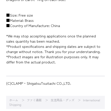
■Size: Free size
■Material: Brass
■Country of Manufacture: China
*We may stop accepting applications once the planned
sales quantity has been reached.
*Product specifications and shipping dates are subject to
change without notice. Thank you for your understanding.
*Product images are for illustration purposes only. It may
differ from the actual product.
(C)CLAMP・ShigatsuTsuitachi CO.,LTD.
ホーム
ファミ通販
生活用品・グッズ
International
Shipping