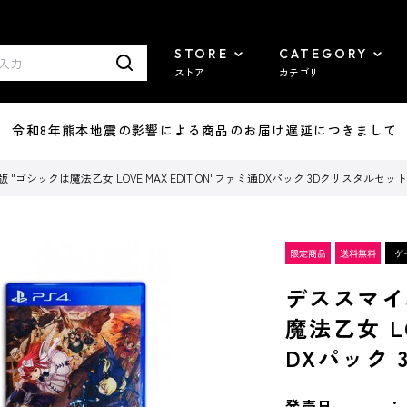
STORE
CATEGORY
ストア
カテゴリ
7/29 令和8年熊本地震の影響による商品のお届け遅延につきまして
版 "ゴシックは魔法乙女 LOVE MAX EDITION"ファミ通DXパック 3Dクリスタルセット
デススマイル
魔法乙女 LO
DXパック 
発売日