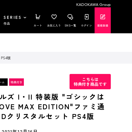
KADOKAWA Group
SERIES
作品
カート
お気に入り
SNS一覧
ログイン
新規登録
 PS4版
こちらは
特典付き商品です
ズ I・II 特装版 "ゴシックは
VE MAX EDITION"ファミ通
3Dクリスタルセット PS4版
2021年12月16日