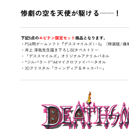
惨劇の空を天使が駆ける──！ 
下記5点の
エビテン限定セット
商品となります。
・PS4用ゲームソフト『デススマイルズ I・II』（特装版/通
・井上 淳哉先生描き下ろしB2タペストリー
・「デススマイルズ」オリジナルアクリルパネル
・“ジルバラード”A4マイクロファイバータオル
・3Dクリスタル「ウィンディア＆キャスパー」