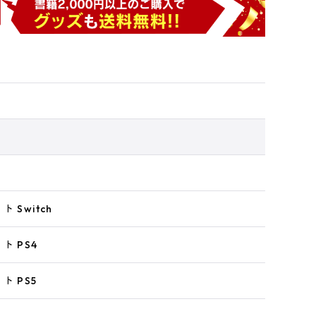
 Switch
ト PS4
ト PS5