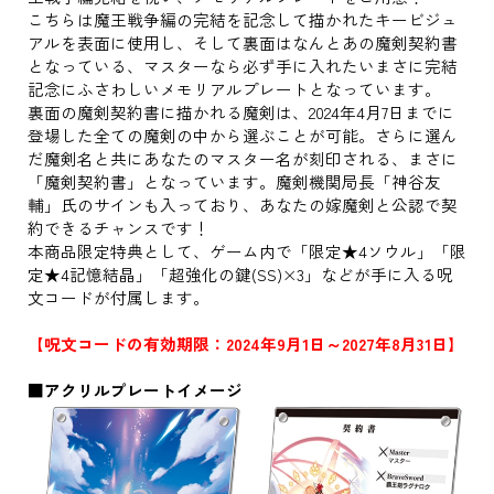
こちらは魔王戦争編の完結を記念して描かれたキービジュ
アルを表面に使用し、そして裏面はなんとあの魔剣契約書
となっている、マスターなら必ず手に入れたいまさに完結
記念にふさわしいメモリアルプレートとなっています。
裏面の魔剣契約書に描かれる魔剣は、2024年4月7日までに
登場した全ての魔剣の中から選ぶことが可能。さらに選ん
だ魔剣名と共にあなたのマスター名が刻印される、まさに
「魔剣契約書」となっています。魔剣機関局長「神谷友
輔」氏のサインも入っており、あなたの嫁魔剣と公認で契
約できるチャンスです！
本商品限定特典として、ゲーム内で「限定★4ソウル」「限
定★4記憶結晶」「超強化の鍵(SS)×3」などが手に入る呪
文コードが付属します。
【呪文コードの有効期限：2024年9月1日～2027年8月31日】
■アクリルプレートイメージ