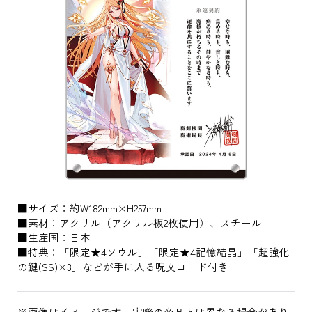
■サイズ：約W182mm×H257mm
■素材：アクリル（アクリル板2枚使用）、スチール
■生産国：日本
■特典：「限定★4ソウル」「限定★4記憶結晶」「超強化
の鍵(SS)×3」などが手に入る呪文コード付き
※画像はイメージです。実際の商品とは異なる場合があり