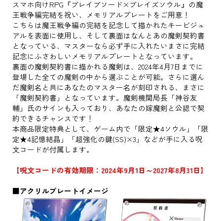
スマホ向けRPG『ブレイブソード×ブレイズソウル』の魔
王戦争編完結を祝い、メモリアルプレートをご用意！
こちらは魔王戦争編の完結を記念して描かれたキービジュ
アルを表面に使用し、そして裏面はなんとあの魔剣契約書
となっている、マスターなら必ず手に入れたいまさに完結
記念にふさわしいメモリアルプレートとなっています。
裏面の魔剣契約書に描かれる魔剣は、2024年4月7日までに
登場した全ての魔剣の中から選ぶことが可能。さらに選ん
だ魔剣名と共にあなたのマスター名が刻印される、まさに
「魔剣契約書」となっています。魔剣機関局長「神谷友
輔」氏のサインも入っており、あなたの嫁魔剣と公認で契
約できるチャンスです！
本商品限定特典として、ゲーム内で「限定★4ソウル」「限
定★4記憶結晶」「超強化の鍵(SS)×3」などが手に入る呪
文コードが付属します。
【呪文コードの有効期限：2024年9月1日～2027年8月31日】
■アクリルプレートイメージ