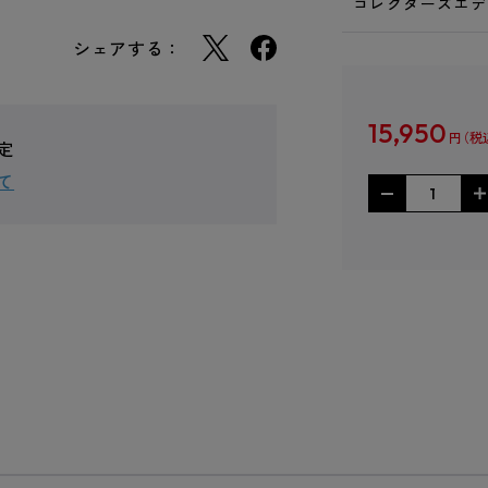
コレクターズエデ
シェアする：
15,950
円
定
て