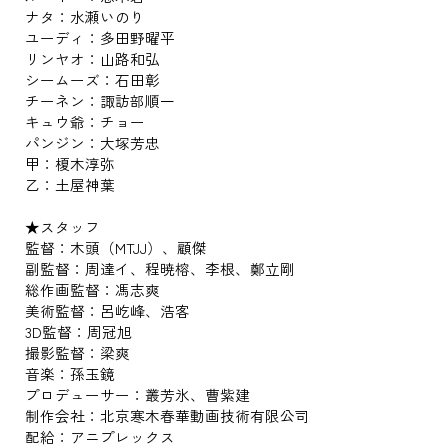
ナタ：水瀬いのり
ユーディ：多田野曜平
リンヤオ：山路和弘
シームーズ：石田彰
チーネン：諏訪部順一
キュウ爺：チョー
パンジン：大塚芳忠
甲：榎木淳弥
乙：土屋神葉
★スタッフ
監督：木頭（MTJJ）、顧傑
副監督：周達イ、程暁榕、李根、鄭立剛
総作画監督：馮志爽
美術監督：呂屹峰、浩客
3D監督：周冠旭
撮影監督：梁爽
音楽：孫玉鏡
プロデューサー：叢芳氷、曹紫建
制作会社：北京寒木春華動画技術有限公司
配給：アニプレックス