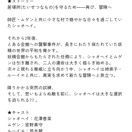
★ストーリー
居場所(たいせつなもの)を守るため――再び、冒険へ
師匠・ムゲンと共に小さな村で穏やかな日々を過ごしてい
たシャオヘイ。
それから2年後、
とある会館への襲撃事件が、長きにわたり保たれていた妖
精の世界の平和を脅かす。
妖精会館からもたらされた任務により、シャオヘイとムゲ
ンは引き離され、二人の運命は大きく揺らぎ始める。
次々と現れる脅威に立ち向かう中、シャオヘイは姉弟子・
ルーイエと共に、真実を求めて新たな冒険へと旅立つ。
降りかかる突然の試練、
そして、思いもよらぬ敵を前に、シャオヘイは大きな選択
を迫られる?? 。
★キャスト
シャオヘイ：花澤香菜
ムゲン：宮野真守
ルーイエ：悠木碧