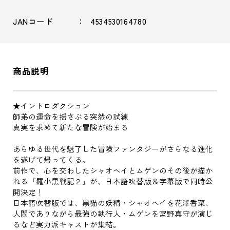
JANコード
4534530164780
商品説明
★イントロダクション
師弟の運命を揺さぶる突然の試練
真実を求めて新たな冒険が始まる
あらゆる世代を魅了した冒険ファンタジーがさらなる進化
を遂げて帰ってくる。
前作で、心を交わしたシャオヘイとムゲンのその後が描か
れる『羅小黒戦記２』が、日本語吹替版＆字幕版で同時公
開決定！
日本語吹替版では、黒猫の妖精・シャオヘイを花澤香菜、
人間でありながら最強の執行人・ムゲンを宮野真守が演じ
るなど実力派キャストが集結。