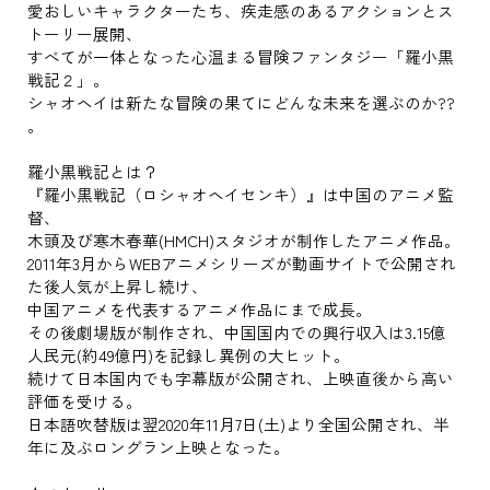
愛おしいキャラクターたち、疾走感のあるアクションとス
トーリー展開、
すべてが一体となった心温まる冒険ファンタジー「羅小黒
戦記２」。
シャオヘイは新たな冒険の果てにどんな未来を選ぶのか??
。
羅小黒戦記とは？
『羅小黒戦記（ロシャオヘイセンキ）』は中国のアニメ監
督、
木頭及び寒木春華(HMCH)スタジオが制作したアニメ作品。
2011年3月からWEBアニメシリーズが動画サイトで公開され
た後人気が上昇し続け、
中国アニメを代表するアニメ作品にまで成長。
その後劇場版が制作され、中国国内での興行収入は3.15億
人民元(約49億円)を記録し異例の大ヒット。
続けて日本国内でも字幕版が公開され、上映直後から高い
評価を受ける。
日本語吹替版は翌2020年11月7日(土)より全国公開され、半
年に及ぶロングラン上映となった。