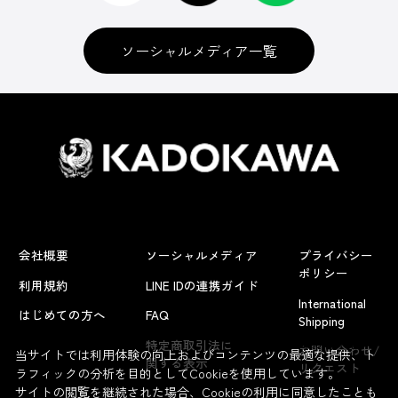
ソーシャルメディア一覧
会社概要
ソーシャルメディア
プライバシー
ポリシー
利用規約
LINE IDの連携ガイド
International
はじめての方へ
FAQ
Shipping
よくあるお問い合わせ
特定商取引法に
お問い合わせ/
当サイトでは利用体験の向上およびコンテンツの最適な提供、ト
関する表示
リクエスト
ラフィックの分析を目的としてCookieを使用しています。
サイトの閲覧を継続された場合、Cookieの利用に同意したことも