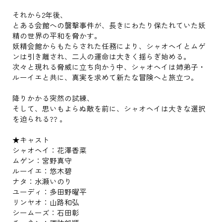
それから2年後、
とある会館への襲撃事件が、長きにわたり保たれていた妖
精の世界の平和を脅かす。
妖精会館からもたらされた任務により、シャオヘイとムゲ
ンは引き離され、二人の運命は大きく揺らぎ始める。
次々と現れる脅威に立ち向かう中、シャオヘイは姉弟子・
ルーイエと共に、真実を求めて新たな冒険へと旅立つ。
降りかかる突然の試練、
そして、思いもよらぬ敵を前に、シャオヘイは大きな選択
を迫られる?? 。
★キャスト
シャオヘイ：花澤香菜
ムゲン：宮野真守
ルーイエ：悠木碧
ナタ：水瀬いのり
ユーディ：多田野曜平
リンヤオ：山路和弘
シームーズ：石田彰