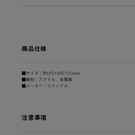
商品仕様
■サイズ：約H75×W57×D3mm
■素材：アクリル、金属等
■メーカー：ツインクル
注意事項