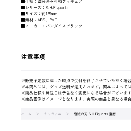
■仕様：塗装済み可動フィギュア
■シリーズ：S.H.Figuarts
■サイズ：約155mm
■素材：ABS、PVC
■メーカー：バンダイスピリッツ
注意事項
※販売予定数に達した時点で受付を終了させていただく場
※本商品には、グッズ送料が適用されます。商品によって
※商品仕様や発送日は予告なく変更になる場合がございま
※商品画像はイメージとなります。実際の商品と異なる場
ホーム
キャラアニ
鬼滅の刃 S.H.Figuarts 童磨