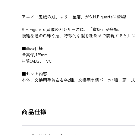
アニメ「鬼滅の刃」より「童磨」がS.H.Figuartsに登場!
S.H.Figuarts 鬼滅の刃シリーズに、「童磨」が登場。
複雑な瞳の色味や扇、特徴的な髪を細部まで表現すると共
■商品仕様
全高:約155mm
材質:ABS、PVC
■セット内容
本体、交換用手首左右各2種、交換用表情パーツ4種、扇一式
商品仕様