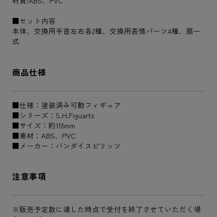
材質:ABS、PVC
■セット内容
本体、交換用手首左右各2種、交換用表情パーツ4種、扇一
式
商品仕様
■仕様：塗装済み可動フィギュア
■シリーズ：S.H.Figuarts
■サイズ：約155mm
■素材：ABS、PVC
■メーカー：バンダイスピリッツ
注意事項
※販売予定数に達した時点で受付を終了させていただく場