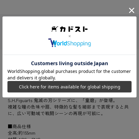
JANコード
4573102721303
シリーズ
鬼滅の刃
商品説明
アニメ「鬼滅の刃」より「童磨」がS.H.Figuartsに登場!
S.H.Figuarts 鬼滅の刃シリーズに、「童磨」が登場。
複雑な瞳の色味や扇、特徴的な髪を細部まで表現すると共
に、広い可動域で戦闘シーンの再現が可能に。
■商品仕様
全高:約155mm