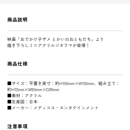
商品説明
映画「おでかけ子ザメ とかいのおともだち」より
描き下ろしミニアクリルジオラマが登場！
商品仕様
■サイズ：平置き実寸：約H150mm×W150mm、組み立て：
約H72mm×W93mm×D28mm
■素材：アクリル
■生産国：日本
■メーカー：メディコス・エンタテインメント
注意事項