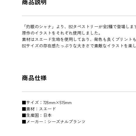
商品説明
「灼眼のシャナ」より、B2タペストリーが全2種で登場しま
原作のイラストをそれぞれ使用しました。
素材はスエード生地を使用しており、発色も良くプリント
B2サイズの存在感たっぷりな大きさで素敵なイラストを楽
商品仕様
■サイズ：728mm×515mm
■素材：スエード
■生産国：日本
■メーカー：シーズナルプランツ