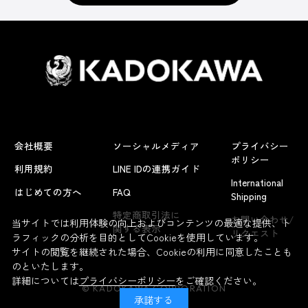
会社概要
ソーシャルメディア
プライバシー
ポリシー
利用規約
LINE IDの連携ガイド
International
はじめての方へ
FAQ
Shipping
特定商取引法に
お問い合わせ/
当サイトでは利用体験の向上およびコンテンツの最適な提供、ト
関する表示
リクエスト
ラフィックの分析を目的としてCookieを使用しています。
サイトの閲覧を継続された場合、Cookieの利用に同意したことも
のといたします。
詳細については
プライバシーポリシー
をご確認ください。
© KADOKAWA CORPORATION
承諾する