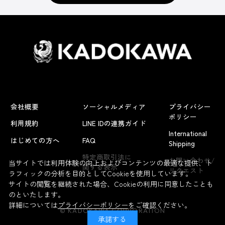
会社概要
ソーシャルメディア
プライバシー
ポリシー
利用規約
LINE IDの連携ガイド
International
はじめての方へ
FAQ
Shipping
特定商取引法に
お問い合わせ/
当サイトでは利用体験の向上およびコンテンツの最適な提供、ト
関する表示
リクエスト
ラフィックの分析を目的としてCookieを使用しています。
サイトの閲覧を継続された場合、Cookieの利用に同意したことも
のといたします。
詳細については
プライバシーポリシー
をご確認ください。
© KADOKAWA CORPORATION
承諾する