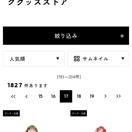
クグッズストア
絞り込み
[193～204件]
1827
件あります
15
16
17
18
19