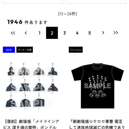
[13～24件]
1946
件あります
1
2
3
4
5
【復刻】劇場版「メイドインア
『新劇場版☆ケロロ軍曹 復活
ビス 深き魂の黎明」ボンドル
して速攻地球滅亡の危機であり