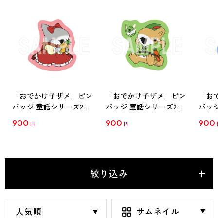
「おでかけ子ザメ」ピン
「おでかけ子ザメ」ピン
「お
バッジ 童話シリーズ2
バッジ 童話シリーズ2
バッ
子ザメ
うさめ
あん
900
900
900
円
円
絞り込み