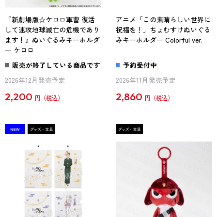
『新劇場版☆ケロロ軍曹 復活
アニメ「この素晴らしい世界に
して速攻地球滅亡の危機であり
祝福を！」ちょむすけぬいぐる
ます！』ぬいぐるみキーホルダ
みキーホルダー Colorful ver.
ー ケロロ
販売が終了している商品です
予約受付中
2026年12月発売予定
2026年11月発売予定
2,200
2,860
円
円