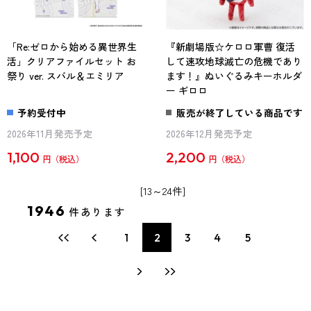
「Re:ゼロから始める異世界生
『新劇場版☆ケロロ軍曹 復活
活」クリアファイルセット お
して速攻地球滅亡の危機であり
祭り ver. スバル＆エミリア
ます！』ぬいぐるみキーホルダ
ー ギロロ
予約受付中
販売が終了している商品です
2026年11月発売予定
2026年12月発売予定
1,100
2,200
円
円
[13～24件]
1946
件あります
1
2
3
4
5