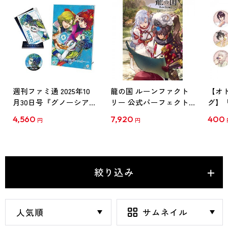
週刊ファミ通 2025年10
龍の国 ルーンファクト
【オ
月30日号『グノーシア』
リー 公式パーフェクト
グ】「w
キャラセット：ラキオ
ガイド ebtenDXパック
レー
4,560
7,920
400
円
円
※2025年11月下旬出荷分
Vol.3
絞り込み