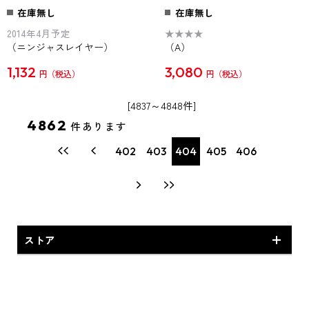
在庫無し
在庫無し
2014年4月予定
★★★★
（ニンジャスレイヤー）
（A）
1,132
3,080
円
円
[4837～4848件]
4862
件あります
402
403
404
405
406
ストア
KGL STORE オリジナル