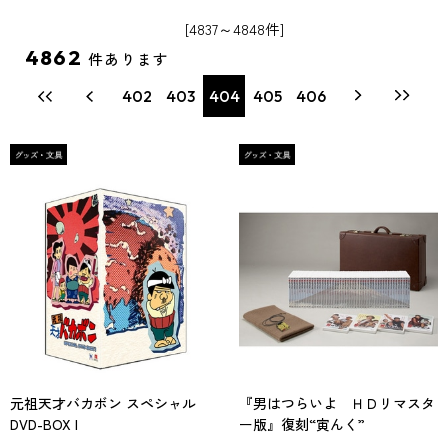
[4837～4848件]
4862
件あります
402
403
404
405
406
元祖天才バカボン スペシャル
『男はつらいよ ＨＤリマスタ
DVD-BOX I
ー版』復刻“寅んく”