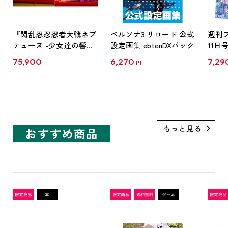
『閃乱忍忍忍者大戦ネプ
ペルソナ3 リロード 公式
週刊フ
テューヌ -少女達の響
設定画集 ebtenDXパック
11
艶-』 パープルハート
ァン
75,900
6,270
7,29
円
円
+ブラックハート3Dクリ
ネル 
スタル（パープルハート
周年
+ブラックハート）セッ
商品
ト【特典付き】
おすすめ商品