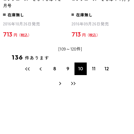
月号
在庫無し
在庫無し
2016年10月26日発売
2016年09月26日発売
713
713
円
円
[109～120件]
136
件あります
8
9
10
11
12