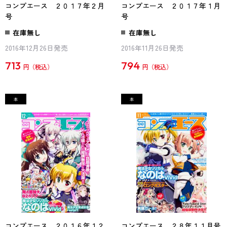
コンプエース ２０１７年２月
コンプエース ２０１７年１月
号
号
在庫無し
在庫無し
2016年12月26日発売
2016年11月26日発売
713
794
円
円
コンプエース ２０１６年１２
コンプエース ２８年１１月号