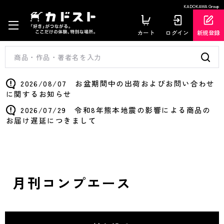
KADOKAWA Group
カート
ログイン
新規登録
2026/08/07 お盆期間中の出荷およびお問い合わせ
に関するお知らせ
2026/07/29 令和8年熊本地震の影響による商品の
お届け遅延につきまして
月刊コンプエース