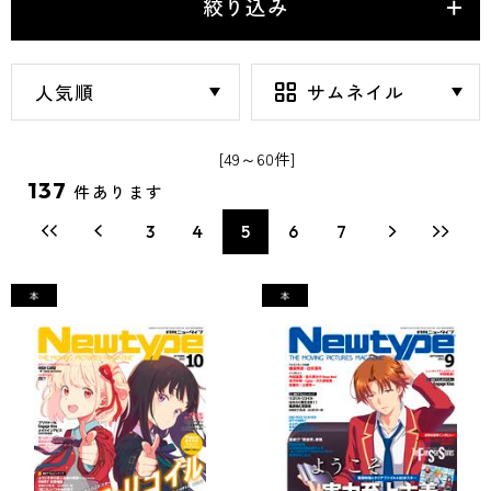
絞り込み
[49～60件]
137
件あります
3
4
5
6
7