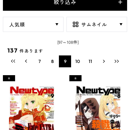
絞り込み
[97～108件]
137
件あります
7
8
9
10
11