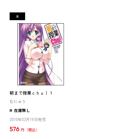
朝まで授業ｃｈｕ！１
むにゅう
在庫無し
2010年02月19日発売
576
円