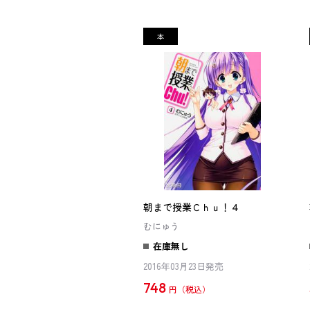
朝まで授業Ｃｈｕ！４
むにゅう
在庫無し
2016年03月23日発売
748
円