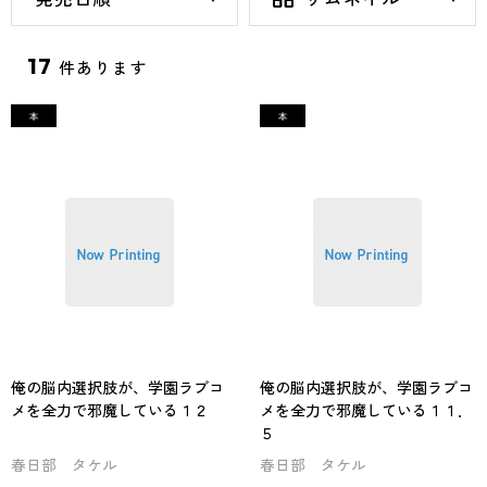
17
件あります
俺の脳内選択肢が、学園ラブコ
俺の脳内選択肢が、学園ラブコ
メを全力で邪魔している１２
メを全力で邪魔している１１．
５
春日部 タケル
春日部 タケル