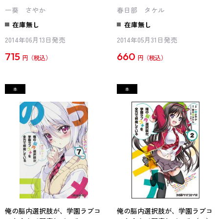
一葵 さやか
春日部 タケル
在庫無し
在庫無し
2014年06月13日発売
2014年05月31日発売
715
660
円
円
俺の脳内選択肢が、学園ラブコ
俺の脳内選択肢が、学園ラブコ