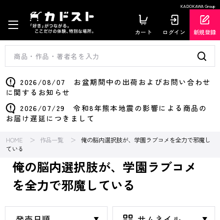
KADOKAWA Group
カート
ログイン
新規登録
2026/08/07 お盆期間中の出荷およびお問い合わせ
に関するお知らせ
2026/07/29 令和8年熊本地震の影響による商品の
お届け遅延につきまして
HOME
作品一覧
俺の脳内選択肢が、学園ラブコメを全力で邪魔し
ている
俺の脳内選択肢が、学園ラブコメ
を全力で邪魔している