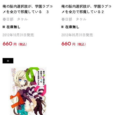
俺の脳内選択肢が、学園ラブコ
俺の脳内選択肢が、学園ラブコ
メを全力で邪魔している ３
メを全力で邪魔している２
春日部 タケル
春日部 タケル
在庫無し
在庫無し
2012年10月31日発売
2012年05月31日発売
660
660
円
円