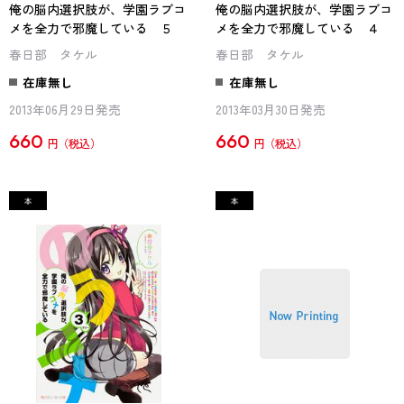
俺の脳内選択肢が、学園ラブコ
俺の脳内選択肢が、学園ラブコ
メを全力で邪魔している ５
メを全力で邪魔している ４
春日部 タケル
春日部 タケル
在庫無し
在庫無し
2013年06月29日発売
2013年03月30日発売
660
660
円
円