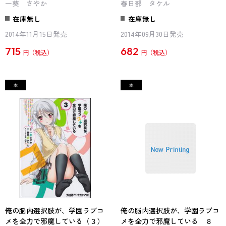
一葵 さやか
春日部 タケル
在庫無し
在庫無し
2014年11月15日発売
2014年09月30日発売
715
682
円
円
俺の脳内選択肢が、学園ラブコ
俺の脳内選択肢が、学園ラブコ
メを全力で邪魔している（３）
メを全力で邪魔している ８