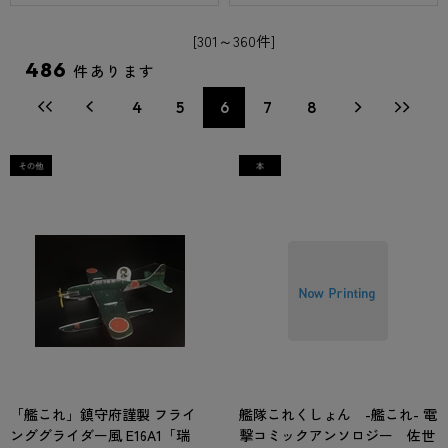
[301～360件]
486
件あります
4
5
6
7
8
「艦これ」鎮守府謹製 フライ
艦隊これくしょん -艦これ- 電
ンググライダー風 E16A1「瑞
撃コミックアンソロジー 佐世