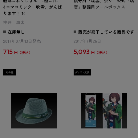
艦隊これくしょん -艦これ-
鎮守府「瑞雲」祭り 公式「瑞
4コマコミック 吹雪、がんば
雲」整備用ツールボックス
ります！ 10
桃井 涼太
在庫無し
販売が終了している商品です
2017年07月13日発売
2017年7月26日
715
5,093
円
円