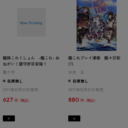
艦隊これくしょん -艦これ- お
艦これプレイ漫画 艦々日和
ねがい！鎮守府目安箱１
(7)
種十号
水本 正
在庫無し
在庫無し
2017年03月22日発売
2017年03月01日発売
627
880
円
円