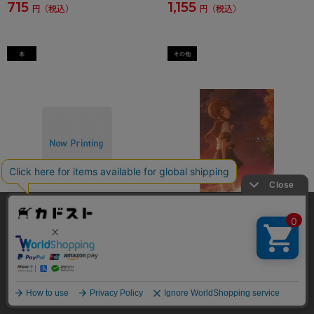
715
1,155
円
円
当サイトでは利用体験の向上およびコンテンツの最適な提供、ト
ラフィックの分析を目的としてCookieを使用しています。
艦隊これくしょん ‐艦これ‐
『劇場版 艦これ』劇場用プロ
サイトの閲覧を継続された場合、Cookieの利用に同意したことも
コミックアラカルト 舞鶴鎮守
グラム
のといたします。
府編 十三
詳細については
プライバシーポリシー
をご確認ください。
「艦これ」運営鎮守府
承諾する
在庫無し
在庫無し