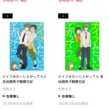
円
円
ナイフみたいにとがってら２
ナイフみたいにとがってら 反
反抗期男子観察日記
抗期男子観察日記
月野まる
月野まる
在庫無し
在庫無し
2017年09月06日発売
2016年11月08日発売