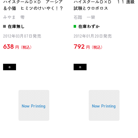
ハイスクールＤ×Ｄ アーシア
ハイスクールＤ×Ｄ １１ 進級
＆小猫 ヒミツのけいやく！？
試験とウロボロス
みやま 零
石踏 一榮
在庫無し
在庫わずか
2012年03月07日発売
2012年01月20日発売
638
792
円
円