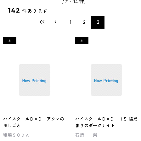
[121～142件]
142
件あります
1
2
3
ハイスクールＤ×Ｄ アクマの
ハイスクールＤ×Ｄ １５ 陽だ
おしごと
まりのダークナイト
粗製ＳＯＤＡ
石踏 一榮