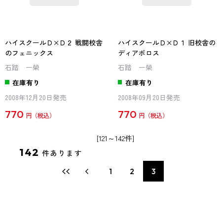
ハイスクールＤ×Ｄ２ 戦闘校舎
ハイスクールＤ×Ｄ１ 旧校舎の
のフェニックス
ディアボロス
石踏 一榮
石踏 一榮
在庫有り
在庫有り
2008年12月20日発売
2008年09月20日発売
770
770
円
円
[121～142件]
142
件あります
1
2
3