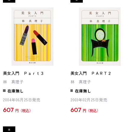
美女入門 Ｐａｒｔ３
美女入門 ＰＡＲＴ２
林 真理子
林 真理子
在庫無し
在庫無し
2004年06月25日発売
2003年02月25日発売
607
607
円
円