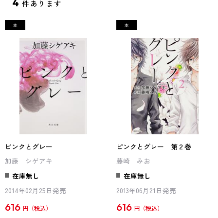
4
件あります
ピンクとグレー
ピンクとグレー 第２巻
加藤 シゲアキ
藤崎 みお
在庫無し
在庫無し
2014年02月25日発売
2013年06月21日発売
616
616
円
円