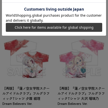
2024年11月中旬発売予定
2024年11月中旬発売予定
6,600
6,600
円
円
【再販】『蓮ノ空女学院スクー
【再販】『蓮ノ空女学院スクー
ルアイドルクラブ』フルグラフ
ルアイドルクラブ』フルグラフ
ィックTシャツ 夕霧 綴理
ィックTシャツ 大沢 瑠璃乃
Dream Believers Ver.
Dream Believers Ver.