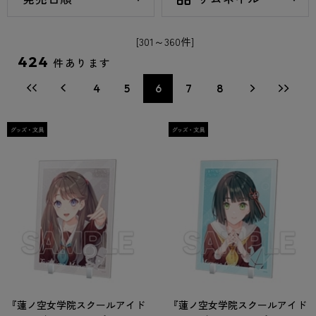
[301～360件]
424
件あります
4
5
6
7
8
『蓮ノ空女学院スクールアイド
『蓮ノ空女学院スクールアイド