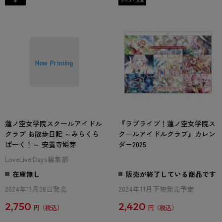
蓮ノ空女学院スクールアイドル
『ラブライブ！蓮ノ空女学院ス
クラブ お散歩日記 ～みらくら
クールアイドルクラブ』カレン
ぱーく！～ 安養寺姫芽
ダー2025
LoveLive!Days編集部
在庫無し
販売が終了している商品です
2024年11月28日発売
2024年11月下旬発売予定
2,750
2,420
円
円