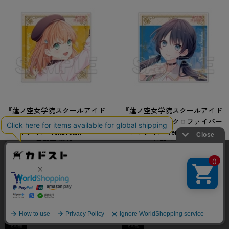
『蓮ノ空女学院スクールアイド
『蓮ノ空女学院スクールアイド
ルクラブ』マイクロファイバー
ルクラブ』マイクロファイバー
ハンドタオル Ver.Dream
ハンドタオル Ver.Dream
Believers 日野下 花帆
Believers 村野 さやか
当サイトでは利用体験の向上およびコンテンツの最適な提供、ト
販売が終了している商品です
販売が終了している商品です
ラフィックの分析を目的としてCookieを使用しています。
2024年10月下旬発売予定
2024年10月下旬発売予定
サイトの閲覧を継続された場合、Cookieの利用に同意したことも
のといたします。
880
880
円
円
詳細については
プライバシーポリシー
をご確認ください。
承諾する