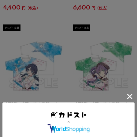
4,400
6,600
円
円
【再販】『蓮ノ空女学院スクー
【再販】『蓮ノ空女学院スクー
ルアイドルクラブ』フルグラフ
ルアイドルクラブ』フルグラフ
ィックTシャツ 村野 さやか
ィックTシャツ 乙宗 梢 Dream
Dream Believers Ver.
Believers Ver.
在庫無し
在庫無し