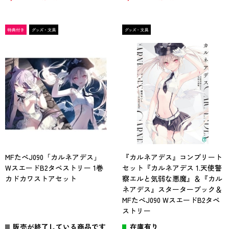
MFたぺJ090「カルネアデス」
『カルネアデス』コンプリート
WスエードB2タペストリー 1巻
セット『カルネアデス 1.天使警
カドカワストアセット
察エルと気弱な悪魔』＆『カル
ネアデス』スターターブック＆
MFたぺJ090 WスエードB2タペ
ストリー
販売が終了している商品です
在庫有り