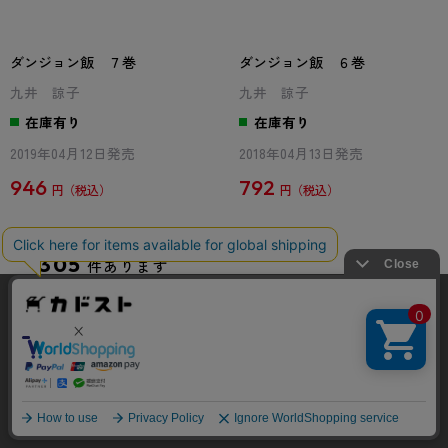
ダンジョン飯 ７巻
ダンジョン飯 ６巻
九井 諒子
九井 諒子
在庫有り
在庫有り
2019年04月12日発売
2018年04月13日発売
946
792
円
円
[241～300件]
305
件あります
当サイトでは利用体験の向上およびコンテンツの最適な提供、ト
2
3
4
5
6
ラフィックの分析を目的としてCookieを使用しています。
サイトの閲覧を継続された場合、Cookieの利用に同意したことも
のといたします。
詳細については
プライバシーポリシー
をご確認ください。
承諾する