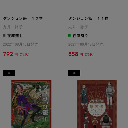
ダンジョン飯 １２巻
ダンジョン飯 １１巻
九井 諒子
九井 諒子
在庫無し
在庫有り
2022年08月10日発売
2021年09月15日発売
792
858
円
円